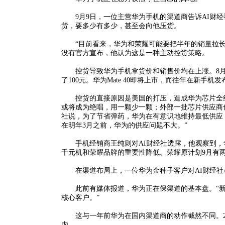
9月9日，一位主营华为手机的渠道商告诉AI财经社
货，要多少有多少，甚至会向他压货。
“目前看来，华为和荣耀可能要把半年的销量拉长
没有官方宣布，他认为这是一种主动控货策略。
控货导致华为手机拿货价和销售价均在上涨。8月底
了100元。华为Mate 40即将上市，而往年在新手
控货的直接原因是美国的打压，造成华为芯片全线告
或将成为绝唱，用一颗少一颗；外部一批芯片供应商
社说，为了节省弹药，华为在有意识地维持最低供应
在明年3月之前，华为的供应问题不大。”
手机经销商王纯则对AI财经社透露，他观察到，
千元机和荣耀品牌的重要性降低。荣耀原计划9月有
在渠道布局上，一位华为金种子客户对AI财经社表
此前有媒体报道，华为正在保渠道的基本盘。“新
核心客户。”
这与一年前华为在国内渠道商的动作截然不同。20
内。