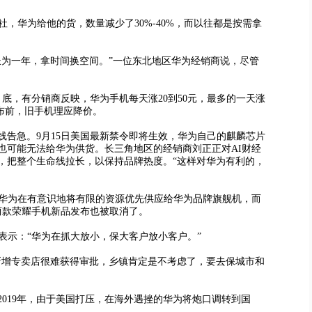
，华为给他的货，数量减少了30%-40%，而以往都是按需拿
为一年，拿时间换空间。”一位东北地区华为经销商说，尽管
，有分销商反映，华为手机每天涨20到50元，最多的一天涨
机发布前，旧手机理应降价。
急。9月15日美国最新禁令即将生效，华为自己的麒麟芯片
也可能无法给华为供货。长三角地区的经销商刘正正对AI财经
，把整个生命线拉长，以保持品牌热度。“这样对华为有利的，
华为在有意识地将有限的资源优先供应给华为品牌旗舰机，而
两款荣耀手机新品发布也被取消了。
示：“华为在抓大放小，保大客户放小客户。”
增专卖店很难获得审批，乡镇肯定是不考虑了，要去保城市和
19年，由于美国打压，在海外遇挫的华为将炮口调转到国