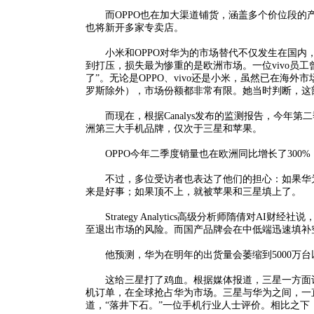
而OPPO也在加大渠道铺货，涵盖多个价位段的产
也将新开多家专卖店。
小米和OPPO对华为的市场替代不仅发生在国内，
到打压，损失最为惨重的是欧洲市场。一位vivo员
了”。无论是OPPO、vivo还是小米，虽然已在海
罗斯除外），市场份额都非常有限。她当时判断，这
而现在，根据Canalys发布的监测报告，今年第
洲第三大手机品牌，仅次于三星和苹果。
OPPO今年二季度销量也在欧洲同比增长了300
不过，多位受访者也表达了他们的担心：如果华为
来是好事；如果顶不上，就被苹果和三星填上了。
Strategy Analytics高级分析师隋倩对A
至退出市场的风险。而国产品牌会在中低端迅速填补
他预测，华为在明年的出货量会萎缩到5000万台
这给三星打了鸡血。根据媒体报道，三星一方面计
机订单，在全球抢占华为市场。三星与华为之间，一
道，“落井下石。”一位手机行业人士评价。相比之