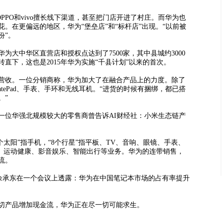
PO和vivo擅长线下渠道，甚至把门店开进了村庄。而华为也
。在更偏远的地区，华为“堡垒店”和“标杆店”出现。“以前被
份”。
大中华区直营店和授权点达到了7500家，其中县城约3000
直下，这也是2015年华为实施“千县计划”以来的首次。
收。一位分销商称，华为加大了在融合产品上的力度。除了
MatePad、手表、手环和无线耳机。“进货的时候有捆绑，都已搭
。”
位华强北规模较大的零售商曾告诉AI财经社：小米生态链产
太阳”指手机，“8个行星”指平板、TV、音响、眼镜、手表、
居、运动健康、影音娱乐、智能出行等业务。华为的连带销售，
流。
。余承东在一个会议上透露：华为在中国笔记本市场的占有率提升
产品增加现金流，华为正在尽一切可能求生。