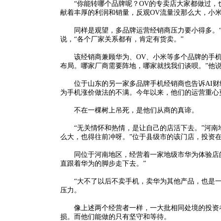
“你能转哪个品牌呢？OV的专卖店大家都做过，也
献着丰厚的利润和销量，反观OV流量没那么大，小
同样是观望，多品牌运营经销商压力要小得多。“市
说，“各个厂家关系都有，肯定有货卖。”
该经销商兼顾华为、OV、小米等多个品牌的手机产
布局。哪家厂商需要阵地，哪家就找我们谈呗。”他
位于山东的另一家多品牌手机经销商也告诉AI财经
为手机涨价做法的不满。今年以来，他们的运营重心更
不在一棵树上吊死，是他们从商的真谛。
“无关情怀和热情，是让自己的店活下去。”河南地
么大，也得往前冲呀。”位于县级市的该门店，投资在20
同位于河南地区，经营着一家地级市华为体验店的人
直跟着华为的脚步走下去。”
“大不了以后不卖手机，卖华为其他产品，也是一
压力。
像上述两个经营者一样，一大批相同处境的投资者
损。而他们能做的只有坚守和等待。