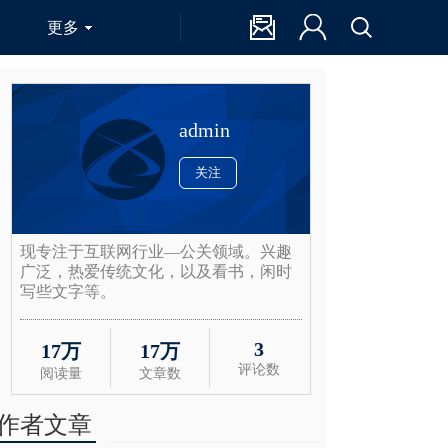
更多
admin
关注
现专注于互联网行业—公关领域。兴趣
广泛，热爱传统文化，以及看书，闲时
写些文字等。
3
17万
17万
评论数
阅读量
文章数
作者文章