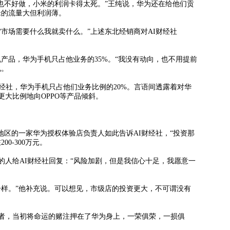
不好做，小米的利润卡得太死。”王纯说，华为还在给他们贡
米的流量大但利润薄。
场需要什么我就卖什么。”上述东北经销商对AI财经社
品，华为手机只占他业务的35%。“我没有动向，也不用提前
说。
社，华为手机只占他们业务比例的20%。言语间透露着对华
大比例地向OPPO等产品倾斜。
区的一家华为授权体验店负责人如此告诉AI财经社，“投资那
0-300万元。
给AI财经社回复：“风险加剧，但是我信心十足，我愿意一
样。”他补充说。可以想见，市级店的投资更大，不可谓没有
，当初将命运的赌注押在了华为身上，一荣俱荣，一损俱