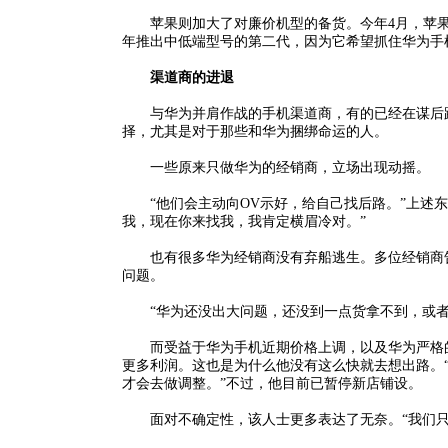
苹果则加大了对廉价机型的备货。今年4月，苹果破天荒
年推出中低端型号的第二代，因为它希望抓住华为手
渠道商的进退
与华为并肩作战的手机渠道商，有的已经在谋后路
择，尤其是对于那些和华为捆绑命运的人。
一些原来只做华为的经销商，立场出现动摇。
“他们会主动向OV示好，给自己找后路。”上述东
我，现在你来找我，我肯定横眉冷对。”
也有很多华为经销商没有弃船逃生。多位经销商告
问题。
“华为还没出大问题，还没到一点货拿不到，或者
而受益于华为手机近期价格上调，以及华为严格的
更多利润。这也是为什么他没有这么快就去想出路。
才会去做调整。”不过，他目前已暂停新店铺设。
面对不确定性，该人士更多表达了无奈。“我们只