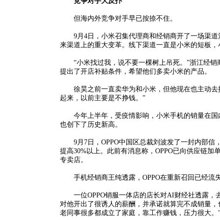
竞争对手大反扑
但海内外竞争对手早已按捺不住。
9月4日，小米召集代理商和经销商开了一场渠道沟
来渠道上的重大变革。线下渠道一直是小米的短板，
“小米找过我，说不要一棵树上吊死。”浙江经销商
提出了开店补贴条件，希望他们多卖小米的产品。
徐昊之前一直卖华为和小米，但他现在也主动去接
起来，以前主要是不挣钱。”
今年上半年，受疫情影响，小米手机的销量在国内
也创下了历史新高。
9月7日，OPPO中国区总裁刘波发了一封内部信，
提高30%以上。此前有消息称，OPPO已向供应链加单
专卖店。
手机经销商王纯透露，OPPO在重新召回已经流失
一位OPPO销服一体店的店长对AI财经社透露，去
对他开出了很诱人的薪酬，并承诺就算完不成销量，
老同事很多都成立了家庭，靠工作赚钱，压力很大。