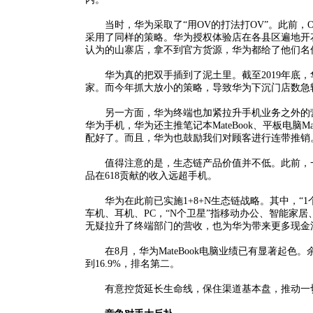
当时，华为采取了“用OV的打法打OV”。此前，OP
采用了同样的策略。华为授权体验店在各县区遍地开花
认为的山寨店，拿不到官方货源，华为都给了他们名
华为真的把双手插到了泥土里。截至2019年底，华为
家。而今年抓大放小的策略，导致华为下沉门店数急转
另一方面，华为终端也加紧拉升手机业务之外的营
华为手机，华为还主推笔记本MateBook、平板电脑
配好了。而且，华为也鼓励我们对顾客进行连带推销
值得注意的是，生态链产品价值并不低。此前，一
品在618贡献的收入远超手机。
华为在此前已实施1+8+N生态链战略。其中，“1个
车机、耳机、PC，“N个卫星”指移动办公、智能家
无疑拉升了终端部门的营收，也为华为带来更多现金
在8月，华为MateBook电脑业绩已有显著起色
到16.9%，排名第二。
有意控货延长生命线，保住渠道基本盘，推动一切