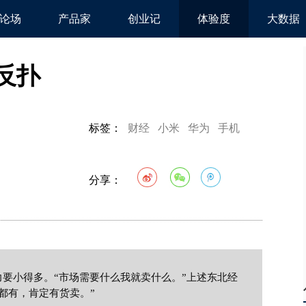
论场
产品家
创业记
体验度
大数据
反扑
标签：
财经
小米
华为
手机
分享：
要小得多。“市场需要什么我就卖什么。”上述东北经
系都有，肯定有货卖。”