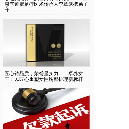
息气道腿足疗医术传承人李章武携弟子
守
匠心铸品质，荣誉显实力——卓养女
王：以匠心重塑女性胸部护理新标杆