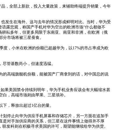
品，全部上新款，投入大量政策，来辅助终端提升销量，今年
也发生在海外。这与去年的情况形成鲜明对比。当时，华为受
工曾语露悲观，称国产手机对华为空出的欧洲市场“什么都做不
外市场耕耘多年，但更多局限于东南亚、南亚和非洲，在欧洲（俄
部分市场将被三星蚕食。
二季度，小米在欧洲的份额已超越华为，以17%的市占率成为欧
%，尽管基数尚小，但速度迅猛。
的高端旗舰机份额，能被国产厂商拿到的话，对中国总的说
I财经社说，如果美国禁令持续到明年，华为手机业务应该会有大幅缩水甚
空白，高端市场则由苹果、三星填补。
以下，释放出超过1亿台的量。
划停止向华为供应手机屏幕和存储芯片，另一方面在追加手
直是对手加供应商的关系，但三星在这件事情上做得并不厚
下，联发科则在积极寻求美国的许可，期望能继续给华为供货。