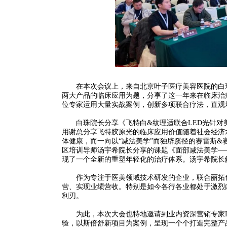
在本次会议上，来自北京叶子医疗美容医院的白珠
两大产品的临床应用为题，分享了这一年来在临床治
位专家运用大量实战案例，创新多项联合疗法，直观
白珠院长分享《飞特白&纹理适联合LED光针对
用谢总分享飞特胶原光的临床应用价值随着社会经济
体健康，而一向以“减法美学”而独辟蹊径的赛雷斯&
区培训导师汤宇希院长分享的课题《面部减法美学—
现了一个全新的重塑年轻化的治疗体系。汤宇希院长解
作为专注于医美领域技术研发的企业，联合丽拓也
营、实现业绩营收。特别是如今各行各业都处于激烈
利刃。
为此，本次大会也特地邀请到业内资深营销专家LI
验，以斯倍舒新项目为案例，呈现一个个打造完整产