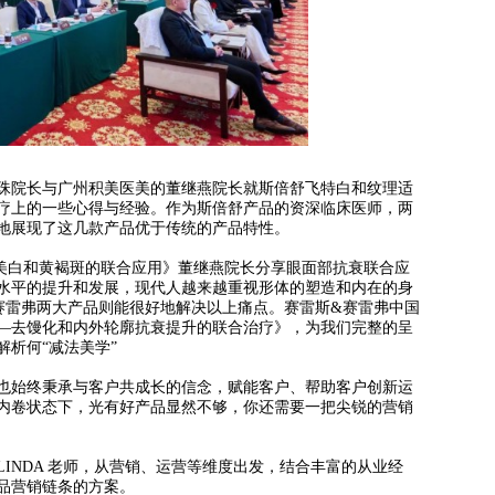
院长与广州积美医美的董继燕院长就斯倍舒飞特白和纹理适
疗上的一些心得与经验。作为斯倍舒产品的资深临床医师，两
地展现了这几款产品优于传统的产品特性。
美白和黄褐斑的联合应用》董继燕院长分享眼面部抗衰联合应
水平的提升和发展，现代人越来越重视形体的塑造和内在的身
赛雷弗两大产品则能很好地解决以上痛点。赛雷斯&赛雷弗中国
—去馒化和内外轮廓抗衰提升的联合治疗》，为我们完整的呈
析何“减法美学”
始终秉承与客户共成长的信念，赋能客户、帮助客户创新运
内卷状态下，光有好产品显然不够，你还需要一把尖锐的营销
NDA 老师，从营销、运营等维度出发，结合丰富的从业经
品营销链条的方案。