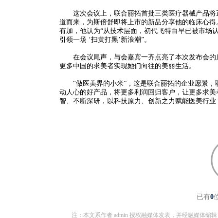
这次会议上，联合丽拓首批三类医疗器械产品将正
道而来，为斯倍舒即将上市的新品分享他的临床心得
有加，他认为“从技术层面，初代飞特白早已被市场
引领一场 ‘扫黄打黑’新浪潮”。
在会议尾声，与会嘉宾一齐点亮了本次发布会的启
更多中国的求美者实现她们向往的美丽生活。
“做医美界的小米”，这是联合丽拓的企业愿景，
动人心的好产品，将更多利润回归客户，让更多求美
智、不断深研，以科技原力、创新之力赋能医美行业
已有
0
注：本文系作者 admin 授权融媒体发表，并经融媒体