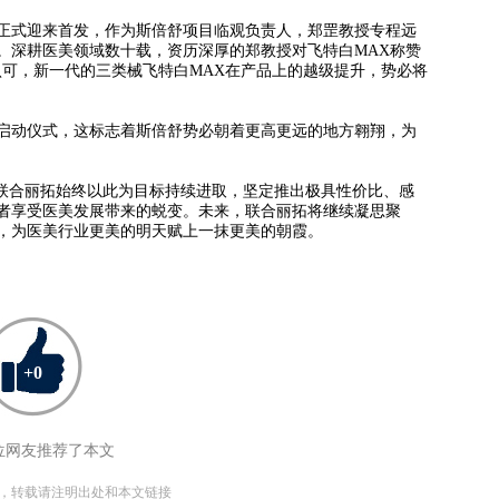
式迎来首发，作为斯倍舒项目临观负责人，郑罡教授专程远
。深耕医美领域数十载，资历深厚的郑教授对飞特白MAX称赞
认可，新一代的三类械飞特白MAX在产品上的越级提升，势必将
动仪式，这标志着斯倍舒势必朝着更高更远的地方翱翔，为
联合丽拓始终以此为目标持续进取，坚定推出极具性价比、感
者享受医美发展带来的蜕变。未来，联合丽拓将继续凝思聚
，为医美行业更美的明天赋上一抹更美的朝霞。
+
0
位网友推荐了本文
编辑，转载请注明出处和本文链接