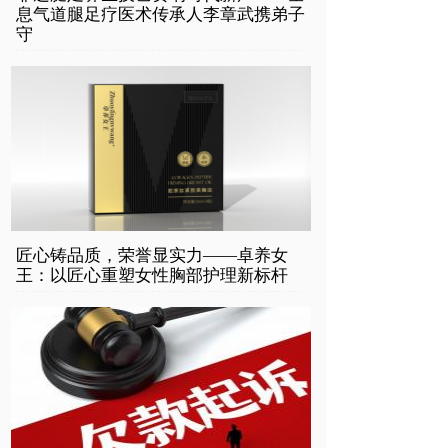
息气道腿足疗医术传承人李章武携弟子
守
匠心铸品质，荣誉显实力——卓养女
王：以匠心重塑女性胸部护理新标杆