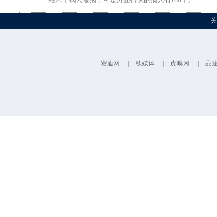
给20个病人看病，可是外面排队的病人有100个。
关
赛迪网
钛媒体
虎嗅网
品
|
|
|