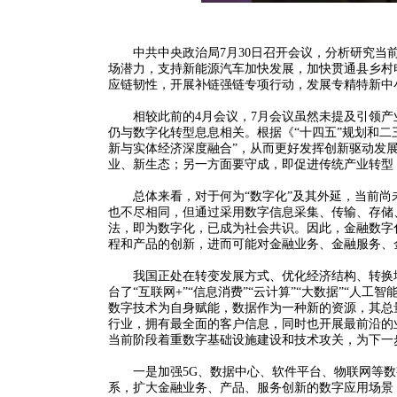
中共中央政治局7月30日召开会议，分析研究当前
场潜力，支持新能源汽车加快发展，加快贯通县乡村
应链韧性，开展补链强链专项行动，发展专精特新中
相较此前的4月会议，7月会议虽然未提及引领产
仍与数字化转型息息相关。根据《“十四五”规划和二
新与实体经济深度融合”，从而更好发挥创新驱动发
业、新生态；另一方面要守成，即促进传统产业转型
总体来看，对于何为“数字化”及其外延，当前尚
也不尽相同，但通过采用数字信息采集、传输、存储
法，即为数字化，已成为社会共识。因此，金融数字
程和产品的创新，进而可能对金融业务、金融服务、
我国正处在转变发展方式、优化经济结构、转换增
台了“互联网+”“信息消费”“云计算”“大数据”“人
数字技术为自身赋能，数据作为一种新的资源，其总
行业，拥有最全面的客户信息，同时也开展最前沿的
当前阶段着重数字基础设施建设和技术攻关，为下一
一是加强5G、数据中心、软件平台、物联网等数
系，扩大金融业务、产品、服务创新的数字应用场景