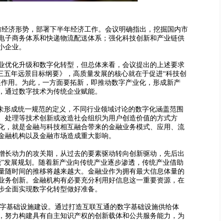
经济形势，部署下半年经济工作。会议明确指出，挖掘国内市
电子商务体系和快递物流配送体系；强化科技创新和产业链供
小企业。
业优化升级和数字化转型，但总体来看，会议提出的上述要求
三五年远景目标纲要》，高质量发展的核心就在于促进“科技创
展作用。为此，一方面要拓新，即推动数字产业化，形成新产
，通过数字技术为传统企业赋能。
未形成统一规范的定义，不同行业领域讨论的数字化涵盖范围
、处理等技术创新或改造社会组织为用户创造价值的方式方
化，就是金融与科技相互融合带来的金融业务模式、应用、流
金融机构以及金融市场造成重大影响。
长动力的攻关期，从过去的要素驱动转向创新驱动，先后出
工智能”发展规划。随着新产业向传统产业逐步渗透，传统产业借助
量随时间的推移将越来越大。金融业作为拥有最大信息体量的
业务创新。金融机构有必要充分利用好信息这一重要资源，在
步全面实现数字化转型做好准备。
字基础设施建设。通过打造互联互通的数字基础设施供给体
，努力构建具有自主知识产权的创新载体和公共服务能力，为