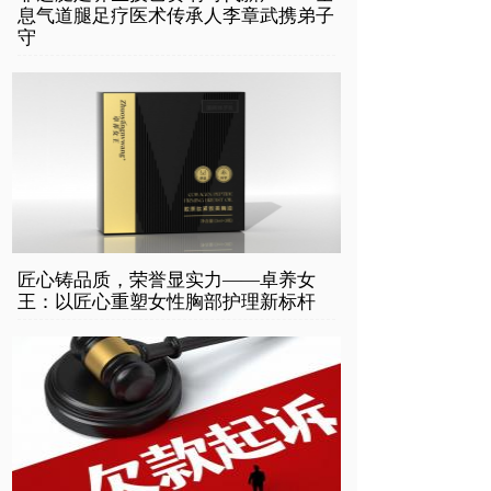
息气道腿足疗医术传承人李章武携弟子
守
匠心铸品质，荣誉显实力——卓养女
王：以匠心重塑女性胸部护理新标杆